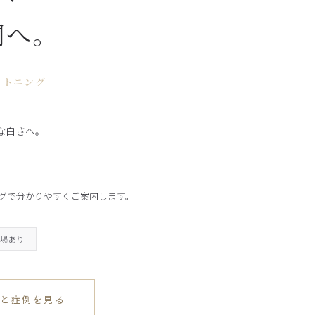
間へ。
イトニング
然な白さへ。
グで分かりやすくご案内します。
車場あり
金と症例を見る