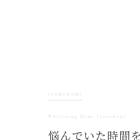
IZUNOKUNI
Whitening Home Izunokuni
悩んでいた時間