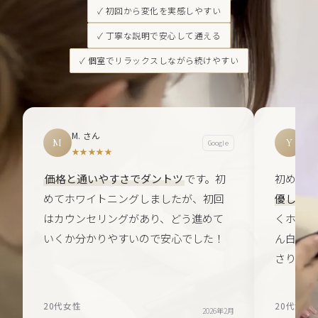
✓ 初回から変化を実感しやすい
✓ 丁寧な説明で安心して通える
✓ 個室でリラックスしながら続けやすい
M. さん
Y.
M
Y
Google
★★★★★
★
価格と通いやすさでダントツ
です。初
初めての
めてホワイトニングしましたが、初回
優しく丁
はカウンセリングがあり、どう進めて
くホワイ
いくか分かりやすいので安心でした！
ん白くな
さり嬉し
20代女性
20代女性
2026年2月