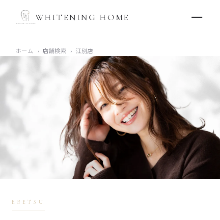
WHITENING HOME
ホーム
›
店舗検索
›
江別店
EBETSU