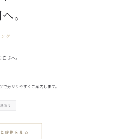
間へ。
ニング
然な白さへ。
グで分かりやすくご案内します。
車場あり
金と症例を見る