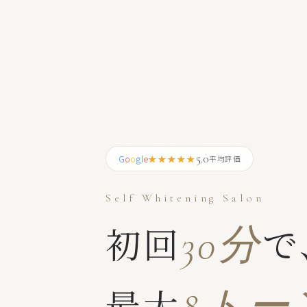
5.0
★★★★★
G
o
o
g
l
e
平均評価
Self Whitening Salon
初回
で
30分
最大
8トー