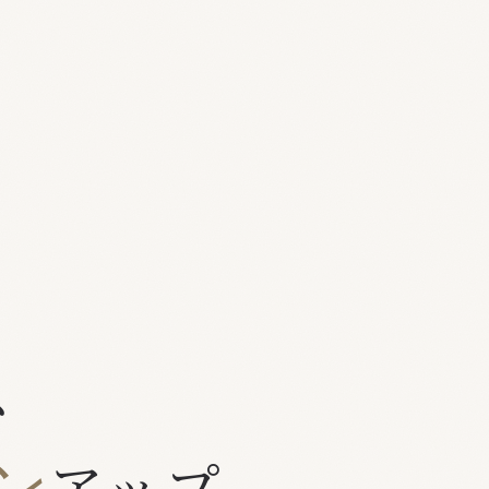
、
アップ。
ン